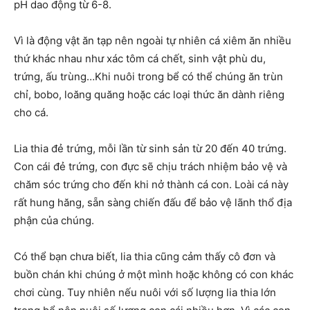
pH dao động từ 6-8.
Vì là động vật ăn tạp nên ngoài tự nhiên cá xiêm ăn nhiều
thứ khác nhau như xác tôm cá chết, sinh vật phù du,
trứng, ấu trùng…Khi nuôi trong bể có thể chúng ăn trùn
chỉ, bobo, loăng quăng hoặc các loại thức ăn dành riêng
cho cá.
Lia thia đẻ trứng, mỗi lần từ sinh sản từ 20 đến 40 trứng.
Con cái đẻ trứng, con đực sẽ chịu trách nhiệm bảo vệ và
chăm sóc trứng cho đến khi nở thành cá con. Loài cá này
rất hung hăng, sẵn sàng chiến đấu để bảo vệ lãnh thổ địa
phận của chúng.
Có thể bạn chưa biết, lia thia cũng cảm thấy cô đơn và
buồn chán khi chúng ở một mình hoặc không có con khác
chơi cùng. Tuy nhiên nếu nuôi với số lượng lia thia lớn