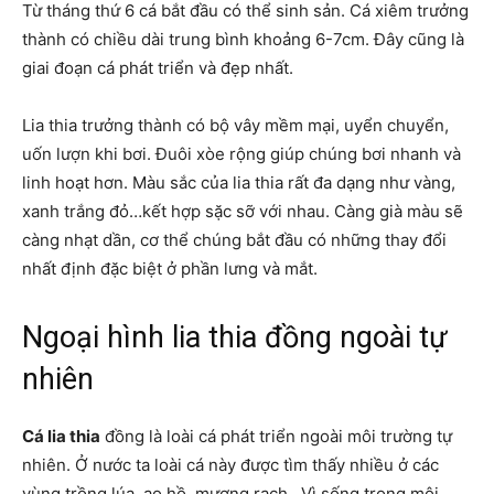
Từ tháng thứ 6 cá bắt đầu có thể sinh sản. Cá xiêm trưởng
thành có chiều dài trung bình khoảng 6-7cm. Đây cũng là
giai đoạn cá phát triển và đẹp nhất.
Lia thia trưởng thành có bộ vây mềm mại, uyển chuyển,
uốn lượn khi bơi. Đuôi xòe rộng giúp chúng bơi nhanh và
linh hoạt hơn. Màu sắc của lia thia rất đa dạng như vàng,
xanh trắng đỏ…kết hợp sặc sỡ với nhau. Càng già màu sẽ
càng nhạt dần, cơ thể chúng bắt đầu có những thay đổi
nhất định đặc biệt ở phần lưng và mắt.
Ngoại hình lia thia đồng ngoài tự
nhiên
Cá lia thia
đồng là loài cá phát triển ngoài môi trường tự
nhiên. Ở nước ta loài cá này được tìm thấy nhiều ở các
vùng trồng lúa, ao hồ, mương rạch…Vì sống trong môi