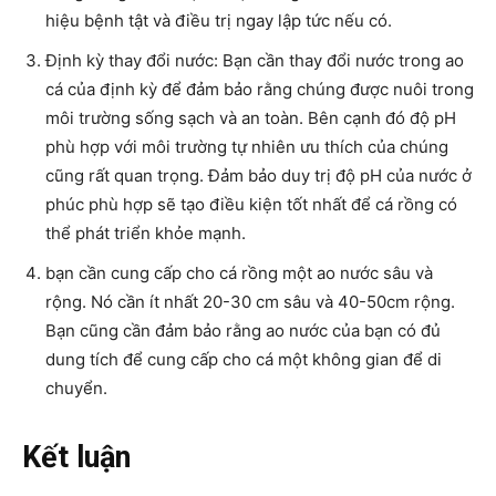
hiệu bệnh tật và điều trị ngay lập tức nếu có.
Định kỳ thay đổi nước: Bạn cần thay đổi nước trong ao
cá của định kỳ để đảm bảo rằng chúng được nuôi trong
môi trường sống sạch và an toàn. Bên cạnh đó độ pH
phù hợp với môi trường tự nhiên ưu thích của chúng
cũng rất quan trọng. Đảm bảo duy trị độ pH của nước ở
phúc phù hợp sẽ tạo điều kiện tốt nhất để cá rồng có
thể phát triển khỏe mạnh.
bạn cần cung cấp cho cá rồng một ao nước sâu và
rộng. Nó cần ít nhất 20-30 cm sâu và 40-50cm rộng.
Bạn cũng cần đảm bảo rằng ao nước của bạn có đủ
dung tích để cung cấp cho cá một không gian để di
chuyển.
Kết luận