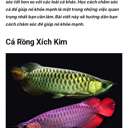
sóc tốt hơn so với các loài cá khác. Học cách chăm sóc
cá để giúp nó khỏe mạnh là một trong những việc quan
trọng nhất bạn cần làm. Bài viết này sẽ hướng dẫn bạn
cách chăm sóc để giúp nó khỏe mạnh.
Cá Rồng Xích Kim