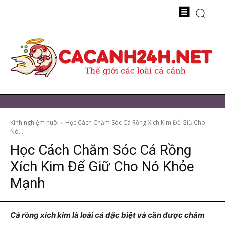
Kinh nghiệm nuôi
Học Cách Chăm Sóc Cá Rồng Xích Kim Để Giữ Cho
Nó...
Học Cách Chăm Sóc Cá Rồng
Xích Kim Để Giữ Cho Nó Khỏe
Mạnh
Cá rồng xích kim là loài cá đặc biệt và cần được chăm