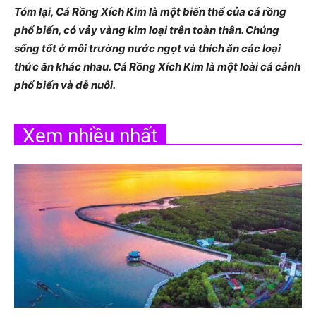
Tóm lại, Cá Rồng Xích Kim là một biến thể của cá rồng
phổ biến, có vảy vàng kim loại trên toàn thân. Chúng
sống tốt ở môi trường nước ngọt và thích ăn các loại
thức ăn khác nhau. Cá Rồng Xích Kim là một loài cá cảnh
phổ biến và dễ nuôi.
Xem nhiều nhất