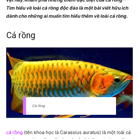
Tìm hiểu về loài cá rồng độc đáo là một bài viết hữu ích
dành cho những ai muốn tìm hiểu thêm về loài cá rồng.
Cá rồng
Cá rồng
cá rồng
(tên khoa học là Carassius auratus) là một loài cá