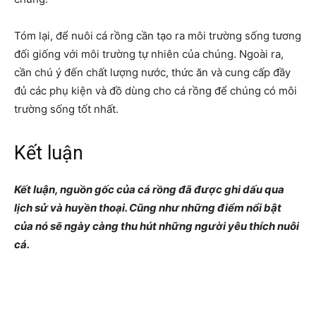
Tóm lại, để nuôi cá rồng cần tạo ra môi trường sống tương
đối giống với môi trường tự nhiên của chúng. Ngoài ra,
cần chú ý đến chất lượng nước, thức ăn và cung cấp đầy
đủ các phụ kiện và đồ dùng cho cá rồng để chúng có môi
trường sống tốt nhất.
Kết luận
Kết luận, nguồn gốc của cá rồng đã được ghi dấu qua
lịch sử và huyền thoại. Cũng như những điểm nổi bật
của nó sẽ ngày càng thu hút những người yêu thích nuôi
cá.