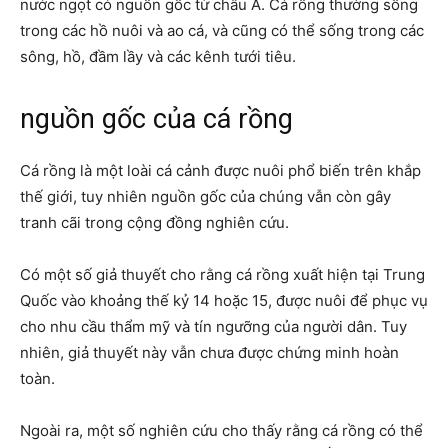
nước ngọt có nguồn gốc từ châu Á. Cá rồng thường sống
trong các hồ nuôi và ao cá, và cũng có thể sống trong các
sông, hồ, đầm lầy và các kênh tưới tiêu.
nguồn gốc của cá rồng
Cá rồng là một loài cá cảnh được nuôi phổ biến trên khắp
thế giới, tuy nhiên nguồn gốc của chúng vẫn còn gây
tranh cãi trong cộng đồng nghiên cứu.
Có một số giả thuyết cho rằng cá rồng xuất hiện tại Trung
Quốc vào khoảng thế kỷ 14 hoặc 15, được nuôi để phục vụ
cho nhu cầu thẩm mỹ và tín ngưỡng của người dân. Tuy
nhiên, giả thuyết này vẫn chưa được chứng minh hoàn
toàn.
Ngoài ra, một số nghiên cứu cho thấy rằng cá rồng có thể