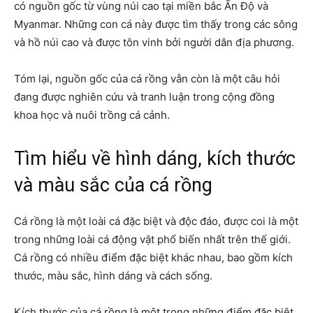
có nguồn gốc từ vùng núi cao tại miền bắc Ấn Độ và
Myanmar. Những con cá này được tìm thấy trong các sông
và hồ núi cao và được tôn vinh bởi người dân địa phương.
Tóm lại, nguồn gốc của cá rồng vẫn còn là một câu hỏi
đang được nghiên cứu và tranh luận trong cộng đồng
khoa học và nuôi trồng cá cảnh.
Tìm hiểu về hình dáng, kích thước
và màu sắc của cá rồng
Cá rồng là một loài cá đặc biệt và độc đáo, được coi là một
trong những loài cá động vật phổ biến nhất trên thế giới.
Cá rồng có nhiều điểm đặc biệt khác nhau, bao gồm kích
thước, màu sắc, hình dáng và cách sống.
Kích thước của cá rồng là một trong những điểm đặc biệt