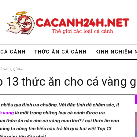
CÁ CẢNH
THỨC ĂN CÁ CẢNH
KINH NGHIỆM 
á vàng giúp...
p 13 thức ăn cho cá vàng 
hiều gia đình ưa chuộng. Với đặc tính dễ chăm sóc, ít
á vàng
là một trong những loại cá cảnh được ưa
oại thức ăn nào cho cá vàng mau lớn? Loại thức ăn nào
úng ta cùng tìm hiểu câu trả lời qua bài viết Top 13
lên màu, lên đầu nhé!