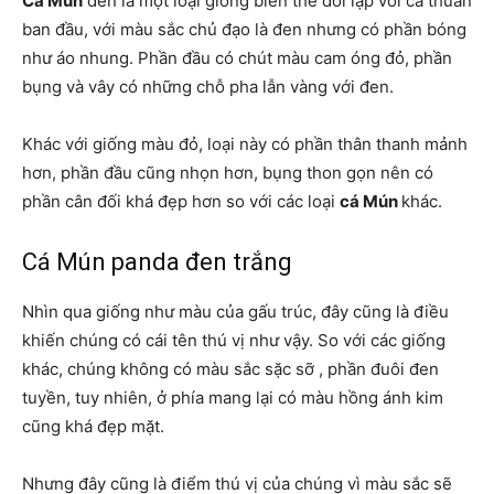
Cá Mún
đen là một loại giống biến thể đối lập với cá thuần
ban đầu, với màu sắc chủ đạo là đen nhưng có phần bóng
như áo nhung. Phần đầu có chút màu cam óng đỏ, phần
bụng và vây có những chỗ pha lẫn vàng với đen.
Khác với giống màu đỏ, loại này có phần thân thanh mảnh
hơn, phần đầu cũng nhọn hơn, bụng thon gọn nên có
phần cân đối khá đẹp hơn so với các loại
cá Mún
khác.
Cá Mún panda đen trắng
Nhìn qua giống như màu của gấu trúc, đây cũng là điều
khiến chúng có cái tên thú vị như vậy. So với các giống
khác, chúng không có màu sắc sặc sỡ , phần đuôi đen
tuyền, tuy nhiên, ở phía mang lại có màu hồng ánh kim
cũng khá đẹp mặt.
Nhưng đây cũng là điểm thú vị của chúng vì màu sắc sẽ