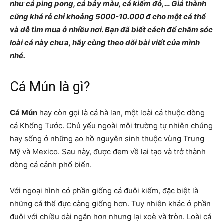
như cá ping pong, cá bảy màu, cá kiếm đỏ,… Giá thành
cũng khá rẻ chỉ khoảng 5000-10.000 đ cho một cá thể
và dễ tìm mua ở nhiều nơi. Bạn đã biết cách để chăm sóc
loài cá này chưa, hãy cùng theo dõi bài viết của mình
nhé.
Cá Mún là gì?
Cá Mún
hay còn gọi là cá hà lan, một loài cá thuộc dòng
cá Khổng Tước. Chủ yếu ngoài môi trường tự nhiên chúng
hay sống ở những ao hồ nguyên sinh thuộc vùng Trung
Mỹ và Mexico. Sau này, được đem về lai tạo và trở thành
dòng cá cảnh phổ biến.
Với ngoại hình có phần giống cá đuôi kiếm, đặc biệt là
những cá thể đực càng giống hơn. Tuy nhiên khác ở phần
đuôi với chiều dài ngắn hơn nhưng lại xoè và tròn. Loài cá