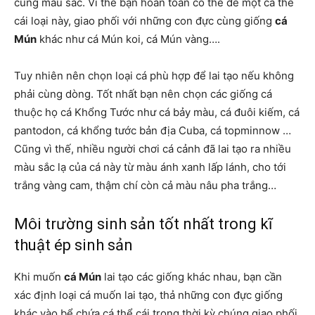
cùng màu sắc. Vì thế bạn hoàn toàn có thể để một cá thể
cái loại này, giao phối với những con đực cùng giống
cá
Mún
khác như cá Mún koi, cá Mún vàng….
Tuy nhiên nên chọn loại cá phù hợp để lai tạo nếu không
phải cùng dòng. Tốt nhất bạn nên chọn các giống cá
thuộc họ cá Khổng Tước như cá bảy màu, cá đuôi kiếm, cá
pantodon, cá khổng tước bản địa Cuba, cá topminnow …
Cũng vì thế, nhiều người chơi cá cảnh đã lai tạo ra nhiều
màu sắc lạ của cá này từ màu ánh xanh lấp lánh, cho tới
trắng vàng cam, thậm chí còn cả màu nâu pha trắng…
Môi trường sinh sản tốt nhất trong kĩ
thuật ép sinh sản
Khi muốn
cá Mún
lai tạo các giống khác nhau, bạn cần
xác định loại cá muốn lai tạo, thả những con đực giống
khác vào bể chứa cá thể cái trong thời kỳ chúng giao phối.