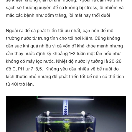
sạch sẽ thường xuyên để cá không bị stress, ôi nhiễm và
mắc các bệnh như đốm trắng, lồi mắt hay thối đuôi
Ngoài ra để cá phát triển tối ưu nhất, bạn nên để môi
trường nước từ trung tính cho tới hơi kiềm. Cũng không
cần sục khí quá nhiều vì cá vốn dĩ khá khỏe mạnh nhưng
cần thay nước định kỳ khoảng 1-2 tuần một lần nếu như
không có máy lọc nước. Nhiệt độ nước lý tưởng là 20-26
độ C, PH từ 7-8,5. Không yêu cầu nhiều về bể nuôi do
kích thước nhỏ nhưng để phát triển tốt bể nên có thể tích
từ 40l trở lên.