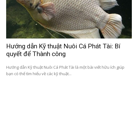
Hướng dẫn Kỹ thuật Nuôi Cá Phát Tài: Bí
quyết để Thành công
Hướng dẫn Kỹ thuật Nuôi Cá Phát Tài là một bài viết hữu ích giúp
bạn có thể tìm hiểu về các kỹ thuật...