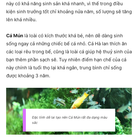
này có khả năng sinh sản khá nhanh, vì thế trong điều
kiện sinh trưởng tốt chỉ khoảng nửa năm, số lượng sẽ tăng
lên khá nhiều.
Cá Mún
là loài có kích thước khá bé, nên dễ dàng sinh
sống ngay cả những chiếc bể cá nhỏ. Cá Hà lan thích ăn
các loại rêu trong bể, cũng là loài cá giúp hệ thuỷ sinh của
bạn thêm phần sạch sẽ. Tuy nhiên điểm hạn chế của cá
này chính là tuổi thọ lại khá ngắn, trung bình chỉ sống
được khoảng 3 năm.
Đặc tính dễ lai tạo nên Cá Mún rất đa dạng màu
sắc