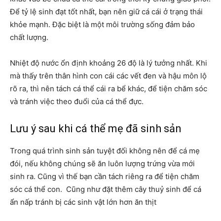
Để tỷ lệ sinh đạt tốt nhất, bạn nên giữ cá cái ở trạng thái
khỏe mạnh. Đặc biệt là một môi trường sống đảm bảo
chất lượng.
Nhiệt độ nước ổn định khoảng 26 độ là lý tưởng nhất. Khi
mà thấy trên thân hình con cái các vết đen và hậu môn lộ
rõ ra, thì nên tách cá thể cái ra bể khác, để tiện chăm sóc
và tránh việc theo đuổi của cá thể đực.
Lưu ý sau khi cá thể mẹ đã sinh sản
Trong quá trình sinh sản tuyệt đối không nên để cá mẹ
đói, nếu không chúng sẽ ăn luôn lượng trứng vừa mới
sinh ra. Cũng vì thế bạn cần tách riêng ra để tiện chăm
sóc cá thể con. Cũng như đặt thêm cây thuỷ sinh để cá
ẩn nấp tránh bị các sinh vật lớn hơn ăn thịt