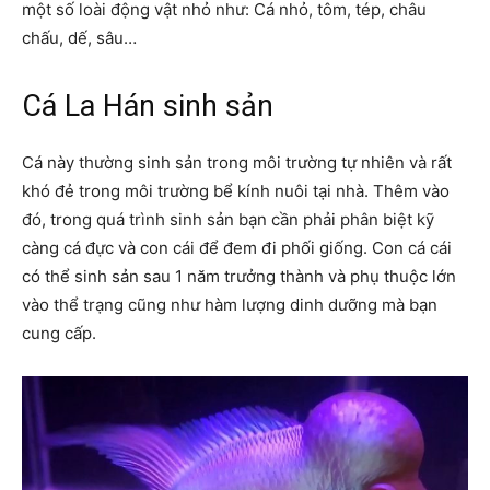
một số loài động vật nhỏ như: Cá nhỏ, tôm, tép, châu
chấu, dế, sâu…
Cá La Hán sinh sản
Cá này thường sinh sản trong môi trường tự nhiên và rất
khó đẻ trong môi trường bể kính nuôi tại nhà. Thêm vào
đó, trong quá trình sinh sản bạn cần phải phân biệt kỹ
càng cá đực và con cái để đem đi phối giống. Con cá cái
có thể sinh sản sau 1 năm trưởng thành và phụ thuộc lớn
vào thể trạng cũng như hàm lượng dinh dưỡng mà bạn
cung cấp.