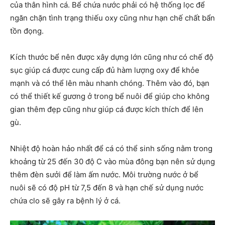
của thân hình cá. Bể chứa nước phải có hệ thống lọc để
ngăn chặn tình trạng thiếu oxy cũng như hạn chế chất bẩn
tồn đọng.
Kích thước bể nên được xây dựng lớn cũng như có chế độ
sục giúp cá được cung cấp đủ hàm lượng oxy để khỏe
mạnh và có thể lên màu nhanh chóng. Thêm vào đó, bạn
có thể thiết kế gương ở trong bể nuôi để giúp cho không
gian thêm đẹp cũng như giúp cá được kích thích để lên
gù.
Nhiệt độ hoàn hảo nhất để cá có thể sinh sống nằm trong
khoảng từ 25 đến 30 độ C vào mùa đông bạn nên sử dụng
thêm đèn sưởi để làm ấm nước. Môi trường nước ở bể
nuôi sẽ có độ pH từ 7,5 đến 8 và hạn chế sử dụng nước
chứa clo sẽ gây ra bệnh lý ở cá.