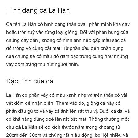
Hình dáng cá La Hán
Cá tên La Hán có hình dáng thân oval, phần mình khá dày
hoặc tròn tuỳ vào từng loại giống. Đối với phần bụng của
chúng đầy đặn , không có hình ảnh nếp gấp,màu sắc cá
đỏ trông vô cùng bắt mắt. Từ phần đầu đến phần bụng
của chúng sẽ có màu đỏ đậm đặc trưng cũng như những
vây đốm trắng thu hút người nhìn.
Đặc tính của cá
La Hán có phần vảy có màu xanh nhẹ và trên thân có vài
vết đốm để nhận diện. Thêm vào đó, giống cá này có
phần đầu gù to và vảy cá ánh lên rất thú vị. Đuôi cá dài và
có khả năng đứng xoè lên rất bắt mắt. Thông thường một
chú
cá La Hán
sẽ có kích thước nằm trong khoảng từ
20cm đến 30cm và chúng rất hiếu động, bơi lội nhiều và