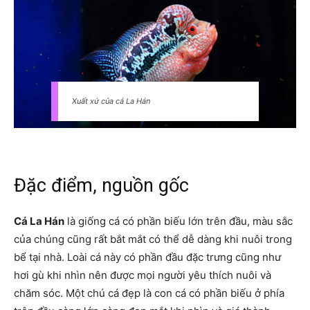
Xuất xứ của cá La Hán
Đặc điểm, nguồn gốc
Cá La Hán
là giống cá có phần biếu lớn trên đầu, màu sắc
của chúng cũng rất bắt mắt có thể dễ dàng khi nuôi trong
bể tại nhà. Loài cá này có phần đầu đặc trưng cũng như
hơi gù khi nhìn nên được mọi người yêu thích nuôi và
chăm sóc. Một chú cá đẹp là con cá có phần biếu ở phía