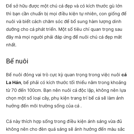
Để sở hữu được một chú cá đẹp và có kích thước gù lớn
thì bạn cần chuẩn bị mọi điều kiện tự nhiên, con giống để
nuôi và biết cách chăm sóc để bổ sung hàm lượng dinh
dưỡng cho cá phát triển. Một số tiêu chí quan trọng sau
đây mà mọi người phải đáp ứng để nuôi chú cá đẹp mắt
nhất.
Bể nuôi
Bể nuôi đóng vai trò cực kỳ quan trọng trong việc nuôi
cá
La Hán
, bể phải có kích thước tối thiểu nằm trong khoảng
từ 70 đến 100cm. Bạn nên nuôi cá độc lập, không nên lựa
chọn một số loại cây, phụ kiện trang trí bể cá sẽ làm ảnh
hưởng đến môi trường sống của cá .
Cá này thích hợp sống trong điều kiện ánh sáng vừa đủ
không nên cho đèn quá sáng sẽ ảnh hưởng đến màu sắc