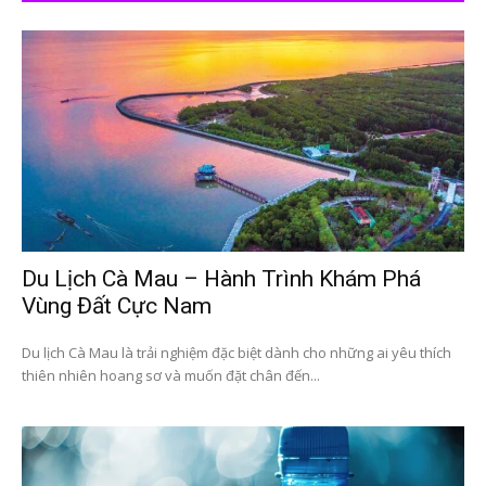
Du Lịch Cà Mau – Hành Trình Khám Phá
Vùng Đất Cực Nam
Du lịch Cà Mau là trải nghiệm đặc biệt dành cho những ai yêu thích
thiên nhiên hoang sơ và muốn đặt chân đến...