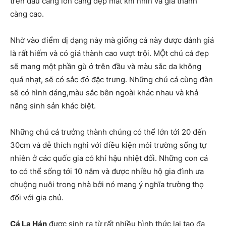
trên đầu càng lớn càng đẹp mắt khi nhìn và giá thành
càng cao.
Nhờ vào điểm dị dạng này mà giống cá này được đánh giá
là rất hiếm và có giá thành cao vượt trội. MỘt chú cá đẹp
sẽ mang một phần gù ở trên đầu và màu sắc da không
quá nhạt, sẽ có sắc đỏ đặc trưng. Những chú cá cùng đàn
sẽ có hình dáng,màu sắc bên ngoài khác nhau và khả
năng sinh sản khác biệt.
Những chú cá trưởng thành chúng có thể lớn tới 20 đến
30cm và dễ thích nghi với điều kiện môi trường sống tự
nhiên ở các quốc gia có khí hậu nhiệt đối. Những con cá
to có thể sống tới 10 năm và được nhiều hộ gia đình ưa
chuộng nuôi trong nhà bởi nó mang ý nghĩa trường thọ
đối với gia chủ.
Cá La Hán
được sinh ra từ rất nhiều hình thức lai tạo đa