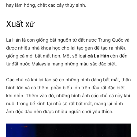
hay làm hỏng, chết các cây thủy sinh.
Xuất xứ
La Hán là con giống bắt nguồn từ đất nước Trung Quốc và
được nhiều nhà khoa học cho lai tạo gen để tạo ra nhiều
giống cá mới bắt mắt hơn. Một số loại
cá La Hán
còn đến
từ đất nước Malaysia mang những màu sắc đặc biệt.
Các chú cá khi lai tạo sẽ có những hình dáng bắt mắt, thân
hình lớn và có thêm phần biếu lớn trên đầu rất đặc biệt
khi nhìn. Thêm vào đó, những hình ảnh các chú cá này khi
nuôi trong bể kính tại nhà sẽ rất bắt mắt, mang lại hình
ảnh độc đáo nên được nhiều người chơi yêu thích.