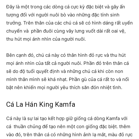
Đây là một trong các dòng cá cực kỳ đặc biệt và gây ấn
tượng đối với người nuôi bò vào những đặc tính sinh
trưởng. Trên thân của các chú cá sẽ có hình dáng rất uyển
chuyển và phần đuôi cùng vây lưng vuốt dài rất oai vệ,
thu hút mọi ánh nhìn của người nuôi.
Bên cạnh đó, chú cá này có thân hình đỏ rực và thu hút
mọi ánh nhìn của tất cả người nuôi. Phần đỏ trên thân cá
sẽ do độ tuổi quyết định và những chú cá khi còn non
mình thân mình sẽ khá nhạt. Phần gù của cá rất to và nổi
bật nên khiến mọi người yêu thích săn đón nhiệt tình.
Cá La Hán King Kamfa
Cá này là sự lai tạo kết hợp giữ giống cá dòng Kamfa với
cá thuần chủng để tạo nên một con giống đặc biệt. thêm
vào đó, trên thân cá có những hình ảnh lạ mắt, màu đỏ rực