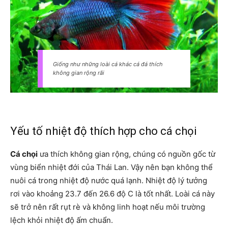
Giống như những loài cá khác cá đá thích
không gian rộng rãi
Yếu tố nhiệt độ thích hợp cho cá chọi
Cá chọi
ưa thích không gian rộng, chúng có nguồn gốc từ
vùng biển nhiệt đới của Thái Lan. Vậy nên bạn không thể
nuôi cá trong nhiệt độ nước quá lạnh. Nhiệt độ lý tưởng
rơi vào khoảng 23.7 đến 26.6 độ C là tốt nhất. Loài cá này
sẽ trở nên rất rụt rè và không linh hoạt nếu môi trường
lệch khỏi nhiệt độ ấm chuẩn.