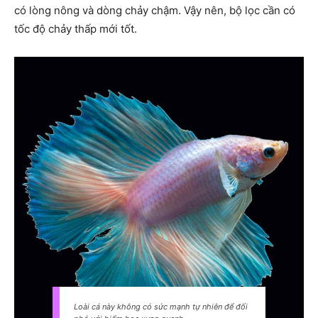
có lòng nông và dòng chảy chậm. Vậy nên, bộ lọc cần có
tốc độ chảy thấp mới tốt.
Loài cá này không có sức mạnh tự nhiên để đối