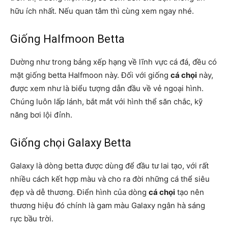
hữu ích nhất. Nếu quan tâm thì cùng xem ngay nhé.
Giống Halfmoon Betta
Dường như trong bảng xếp hạng về lĩnh vực cá đá, đều có
mặt giống betta Halfmoon này. Đối với giống
cá chọi
này,
được xem như là biểu tượng dẫn đầu về vẻ ngoại hình.
Chúng luôn lấp lánh, bắt mắt với hình thể săn chắc, kỹ
năng bơi lội đỉnh.
Giống chọi Galaxy Betta
Galaxy là dòng betta được dùng để đầu tư lai tạo, với rất
nhiều cách kết hợp màu và cho ra đời những cá thể siêu
đẹp và dễ thương. Điển hình của dòng
cá chọi
tạo nên
thương hiệu đó chính là gam màu Galaxy ngân hà sáng
rực bầu trời.