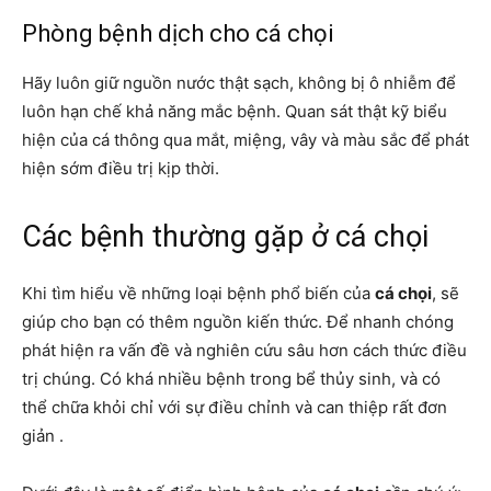
Phòng bệnh dịch cho cá chọi
Hãy luôn giữ nguồn nước thật sạch, không bị ô nhiễm để
luôn hạn chế khả năng mắc bệnh. Quan sát thật kỹ biểu
hiện của cá thông qua mắt, miệng, vây và màu sắc để phát
hiện sớm điều trị kịp thời.
Các bệnh thường gặp ở cá chọi
Khi tìm hiểu về những loại bệnh phổ biến của
cá chọi
, sẽ
giúp cho bạn có thêm nguồn kiến thức. Để nhanh chóng
phát hiện ra vấn đề và nghiên cứu sâu hơn cách thức điều
trị chúng. Có khá nhiều bệnh trong bể thủy sinh, và có
thể chữa khỏi chỉ với sự điều chỉnh và can thiệp rất đơn
giản .