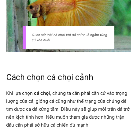
Quan sát loài cá chọi khi đá chính là ngắm từng
cú xòe đuôi
Cách chọn cá chọi cảnh
Khi lựa chọn
cá chọi
, chúng ta cần phải căn cứ vào trọng
lượng của cá, giống cá cũng như thể trạng của chúng để
tìm được cá đá xứng tầm. Điều này sẽ giúp mỗi trấn đá trở
nên kịch tính hơn. Nếu muốn tham gia được những trận
đấu cần phải sở hữu cá chiến đủ mạnh.