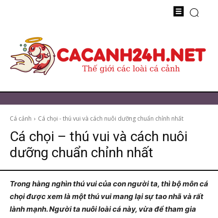
Cá cảnh
Cá chọi - thú vui và cách nuôi dưỡng chuẩn chỉnh nhất
Cá chọi – thú vui và cách nuôi
dưỡng chuẩn chỉnh nhất
Trong hàng nghìn thú vui của con người ta, thì bộ môn cá
chọi được xem là một thú vui mang lại sự tao nhã và rất
lành mạnh. Người ta nuôi loài cá này, vừa để tham gia