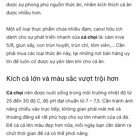
được sự phong phú nguồn thức ăn, nhằm kích thích cá ăn
được nhiều hơn.
Một số loại thực phẩm chứa nhiều đạm, canxi hữu ích
dành cho sự phát triển nhanh của
cá chọi
là: cám inve
5/8, giun sấy, con trùn huyết, trùn chỉ, tôm viên,… Cần
phải mua các loại thức ăn này, tại những nơi bán hàng uy
tín để luôn có được sự yên tâm khi cho cá ăn.
Kích cá lớn và màu sắc vượt trội hơn
Cá chọi
nên được nuôi sống trong môi trường nhiệt độ từ
25 đến 30 độ C, độ pH đạt chuẩn từ 7 – 7,5. Cần tránh ánh
nắng chiếu vào trực tiếp, không gian phải mát mẻ và
thoáng đãng sẽ rất phù hợp cho sự lớn nhanh của cá đá.
Để cá cá lên màu đẹp hơn nữa, mỗi ngày bạn cần dành ra
chút thời gian để cá có thể phơi nắng.