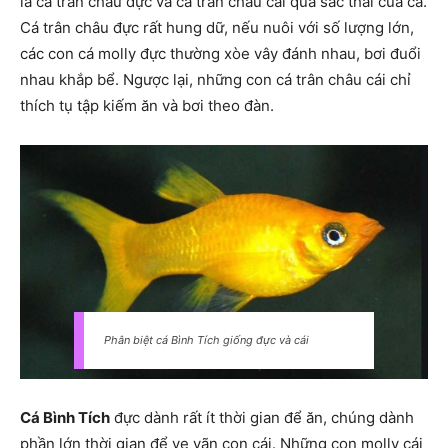
là cá trân châu đực và cá trân châu cái qua sắc thái của cá.
Cá trân châu đực rất hung dữ, nếu nuôi với số lượng lớn,
các con cá molly đực thường xòe vây đánh nhau, bơi đuổi
nhau khắp bể. Ngược lại, những con cá trân châu cái chỉ
thích tụ tập kiếm ăn và bơi theo đàn.
Phân biệt cá Bình Tích giống đực và cái
Cá Bình Tích
đực dành rất ít thời gian để ăn, chúng dành
phần lớn thời gian để ve vãn con cái. Những con molly cái