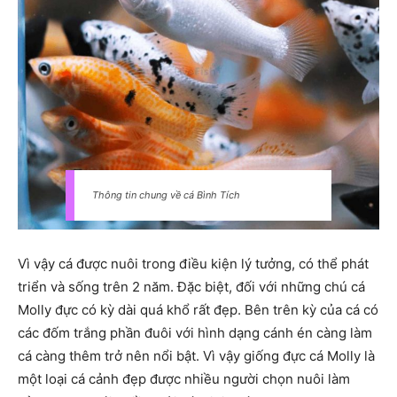
Thông tin chung về cá Bình Tích
Vì vậy cá được nuôi trong điều kiện lý tưởng, có thể phát
triển và sống trên 2 năm. Đặc biệt, đối với những chú cá
Molly đực có kỳ dài quá khổ rất đẹp. Bên trên kỳ của cá có
các đốm trắng phần đuôi với hình dạng cánh én càng làm
cá càng thêm trở nên nổi bật. Vì vậy giống đực cá Molly là
một loại cá cảnh đẹp được nhiều người chọn nuôi làm