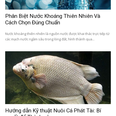
Phân Biệt Nước Khoáng Thiên Nhiên Và
Cách Chọn Đúng Chuẩn
Nước khoáng thiên nhiên là nguồn nước được khai thác trực tiếp từ
các mạch nước ngầm sâu trong lòng đất, hình thành qua...
Hướng dẫn Kỹ thuật Nuôi Cá Phát Tài: Bí