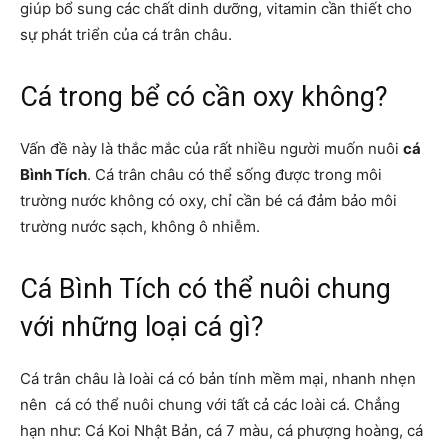
giúp bổ sung các chất dinh dưỡng, vitamin cần thiết cho
sự phát triển của cá trân châu.
Cá trong bể có cần oxy không?
Vấn đề này là thắc mắc của rất nhiều người muốn nuôi
cá
Bình Tích
. Cá trân châu có thể sống được trong môi
trường nước không có oxy, chỉ cần bé cá đảm bảo môi
trường nước sạch, không ô nhiễm.
Cá Bình Tích có thể nuôi chung
với những loại cá gì?
Cá trân châu là loài cá có bản tính mềm mại, nhanh nhẹn
nên cá có thể nuôi chung với tất cả các loài cá. Chẳng
hạn như: Cá Koi Nhật Bản, cá 7 màu, cá phượng hoàng, cá