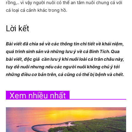
rồng,.. vì vậy người nuôi có thể an tâm nuôi chung cá với
cá loại cá cảnh khác trong hồ.
Lời kết
Bài viết đã chia sẻ về các thông tin chi tiết về khái niệm,
quá trình sinh sản và những lưu ý về cá Bình Tích.
Qua
bài viết, độc giả cần lưu ý khi nuôi
loài cá trân châu này,
tuy dễ nuôi nhưng nếu các người nuôi không chú ý tới
những điều cơ bản trên, cá cũng có thể bị bệnh và chết.
Xem nhiều nhất