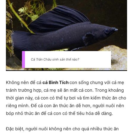
Cá Trân Châu sinh sản thế nào?
Không nên để cá
cá Bình Tích
con sống chung với cá mẹ
tránh trường hợp, cá mẹ sẽ ăn mất cá con. Trong khoảng
thời gian này, cá con có thể tự bơi và tìm kiếm thức ăn cho
riêng mình. Để cá con ăn thức ăn dễ hơn, người nuôi nên
bóp nhỏ thức ăn để cá con có thể tiêu hóa dễ dàng.
Đặc biệt, người nuôi không nên cho quá nhiều thức ăn