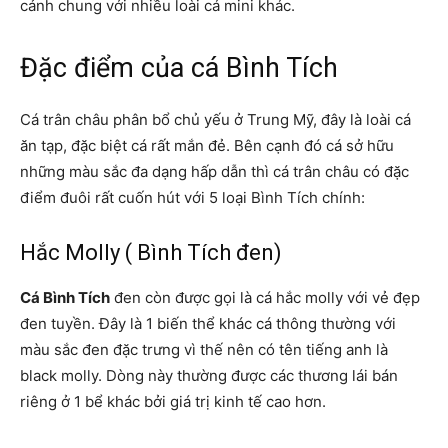
cảnh chung với nhiều loài cá mini khác.
Đặc điểm của cá Bình Tích
Cá trân châu phân bổ chủ yếu ở Trung Mỹ, đây là loài cá
ăn tạp, đặc biệt cá rất mắn đẻ. Bên cạnh đó cá sở hữu
những màu sắc đa dạng hấp dẫn thì cá trân châu có đặc
điểm đuôi rất cuốn hút với 5 loại Bình Tích chính:
Hắc Molly ( Bình Tích đen)
Cá Bình Tích
đen còn được gọi là cá hắc molly với vẻ đẹp
đen tuyền. Đây là 1 biến thể khác cá thông thường với
màu sắc đen đặc trưng vì thế nên có tên tiếng anh là
black molly. Dòng này thường được các thương lái bán
riêng ở 1 bể khác bởi giá trị kinh tế cao hơn.