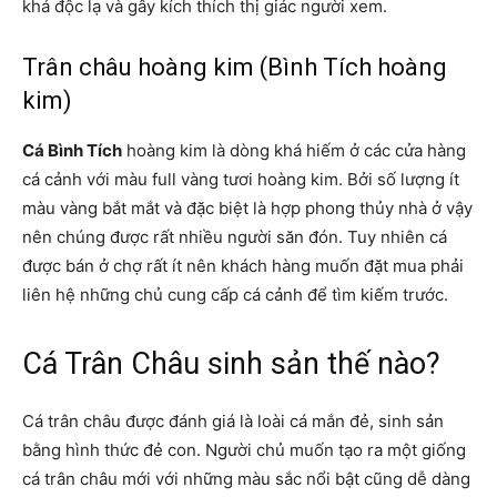
khá độc lạ và gây kích thích thị giác người xem.
Trân châu hoàng kim (Bình Tích hoàng
kim)
Cá Bình Tích
hoàng kim là dòng khá hiếm ở các cửa hàng
cá cảnh với màu full vàng tươi hoàng kim. Bởi số lượng ít
màu vàng bắt mắt và đặc biệt là hợp phong thủy nhà ở vậy
nên chúng được rất nhiều người săn đón. Tuy nhiên cá
được bán ở chợ rất ít nên khách hàng muốn đặt mua phải
liên hệ những chủ cung cấp cá cảnh để tìm kiếm trước.
Cá Trân Châu sinh sản thế nào?
Cá trân châu được đánh giá là loài cá mắn đẻ, sinh sản
bằng hình thức đẻ con. Người chủ muốn tạo ra một giống
cá trân châu mới với những màu sắc nổi bật cũng dễ dàng