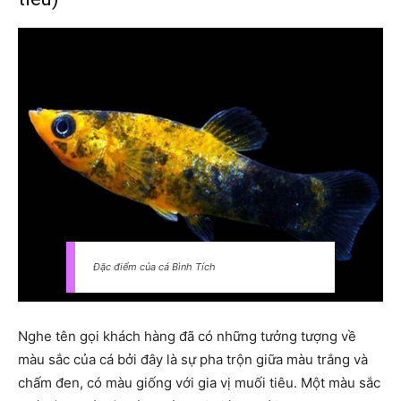
Đặc điểm của cá Bình Tích
Nghe tên gọi khách hàng đã có những tưởng tượng về
màu sắc của cá bởi đây là sự pha trộn giữa màu trắng và
chấm đen, có màu giống với gia vị muối tiêu. Một màu sắc