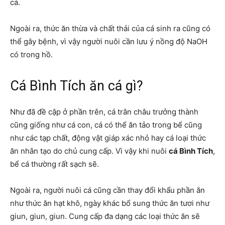
cá.
Ngoài ra, thức ăn thừa và chất thải của cá sinh ra cũng có
thể gây bệnh, vì vậy người nuôi cần lưu ý nồng độ NaOH
có trong hồ.
Cá Bình Tích ăn cá gì?
Như đã đề cập ở phần trên, cá trân châu trưởng thành
cũng giống như cá con, cá có thể ăn tảo trong bể cũng
như các tạp chất, động vật giáp xác nhỏ hay cá loại thức
ăn nhân tạo do chủ cung cấp. Vì vậy khi nuôi
cá Bình Tích
,
bể cá thường rất sạch sẽ.
Ngoài ra, người nuôi cá cũng cần thay đổi khẩu phần ăn
như thức ăn hạt khô, ngày khác bổ sung thức ăn tươi như
giun, giun, giun. Cung cấp đa dạng các loại thức ăn sẽ